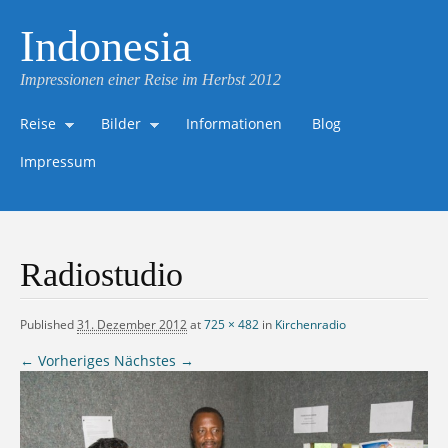
Indonesia
Impressionen einer Reise im Herbst 2012
Reise
Bilder
Informationen
Blog
Impressum
Radiostudio
Published
31. Dezember 2012
at
725 × 482
in
Kirchenradio
← Vorheriges
Nächstes →