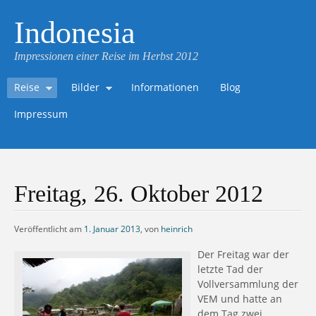
Indonesia
Impressionen einer Reise im Herbst 2012
Reise
Bilder
Informationen
Blog
Impressum
Freitag, 26. Oktober 2012
Veröffentlicht am
1. Januar 2013
,
von
heinrich
Der Freitag war der
letzte Tad der
Vollversammlung der
VEM und hatte an
dem Tag zwei