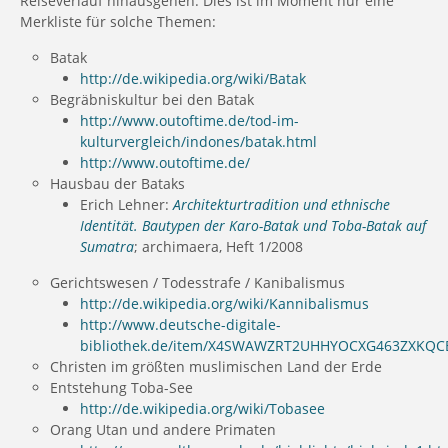
Reiseverlauf hinausgehen. Dies ist im Moment nur eine
Merkliste für solche Themen:
Batak
http://de.wikipedia.org/wiki/Batak
Begräbniskultur bei den Batak
http://www.outoftime.de/tod-im-
kulturvergleich/indones/batak.html
http://www.outoftime.de/
Hausbau der Bataks
Erich Lehner:
Architekturtradition und ethnische
Identität. Bautypen der Karo-Batak und Toba-Batak auf
Sumatra
; archimaera, Heft 1/2008
Gerichtswesen / Todesstrafe / Kanibalismus
http://de.wikipedia.org/wiki/Kannibalismus
http://www.deutsche-digitale-
bibliothek.de/item/X4SWAWZRT2UHHYOCXG463ZXKQC
Christen im größten muslimischen Land der Erde
Entstehung Toba-See
http://de.wikipedia.org/wiki/Tobasee
Orang Utan und andere Primaten