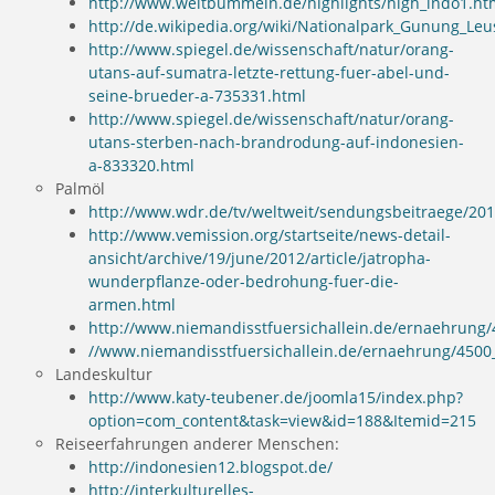
http://www.weltbummeln.de/highlights/high_indo1.ht
http://de.wikipedia.org/wiki/Nationalpark_Gunung_Leu
http://www.spiegel.de/wissenschaft/natur/orang-
utans-auf-sumatra-letzte-rettung-fuer-abel-und-
seine-brueder-a-735331.html
http://www.spiegel.de/wissenschaft/natur/orang-
utans-sterben-nach-brandrodung-auf-indonesien-
a-833320.html
Palmöl
http://www.wdr.de/tv/weltweit/sendungsbeitraege/201
http://www.vemission.org/startseite/news-detail-
ansicht/archive/19/june/2012/article/jatropha-
wunderpflanze-oder-bedrohung-fuer-die-
armen.html
http://www.niemandisstfuersichallein.de/ernaehrun
//www.niemandisstfuersichallein.de/ernaehrung/45
Landeskultur
http://www.katy-teubener.de/joomla15/index.php?
option=com_content&task=view&id=188&Itemid=215
Reiseerfahrungen anderer Menschen:
http://indonesien12.blogspot.de/
http://interkulturelles-