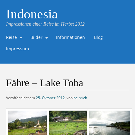
Indonesia
Impressionen einer Reise im Herbst 2012
Reise
Bilder
Informationen
Blog
Impressum
Fähre – Lake Toba
Veröffentlicht am
25. Oktober 2012
,
von
heinrich