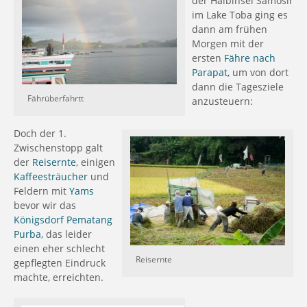
der Halbinsel Samosir
im Lake Toba ging es
dann am frühen
Morgen mit der
ersten
Fähre nach
Parapat,
um von dort
dann die Tagesziele
Fährüberfahrtt
anzusteuern:
Doch der 1.
Zwischenstopp galt
der
Reisernte
, einigen
Kaffeesträucher
und
Feldern mit
Yams
bevor wir das
Königsdorf Pematang
Purba,
das leider
einen eher schlecht
Reisernte
gepflegten Eindruck
machte, erreichten.