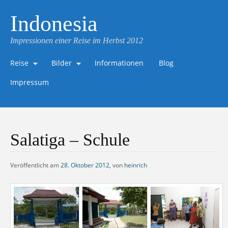
Indonesia
Impressionen einer Reise im Herbst 2012
Reise
Bilder
Informationen
Blog
Impressum
Salatiga – Schule
Veröffentlicht am
28. Oktober 2012
,
von
heinrich